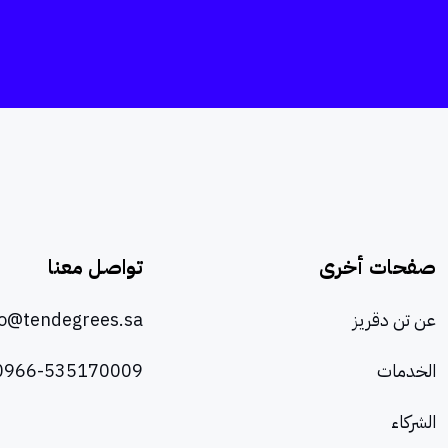
صفحات أخرى
تواصل معنا
عن تن دقريز
lo@tendegrees.sa
الخدمات
0966-535170009
الشركاء