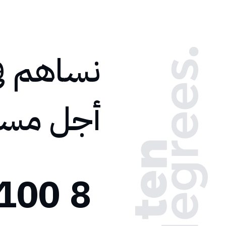
نساهم في
أجل مستق
100+
8