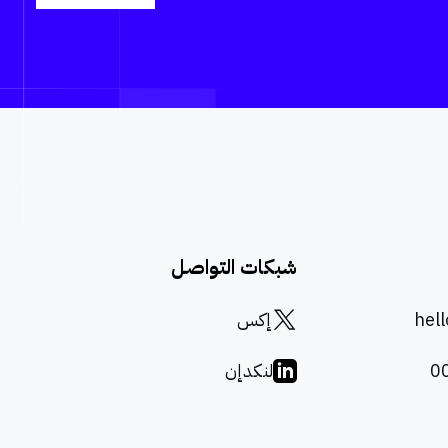
شبكات التواصل
hel
إكس
0
لنكدإن