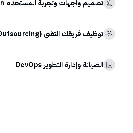
تصميم واجهات وتجربة المستخدم UI/UX Design
توظيف فريقك التقني (Outsourcing)
الصيانة وإدارة التطوير DevOps