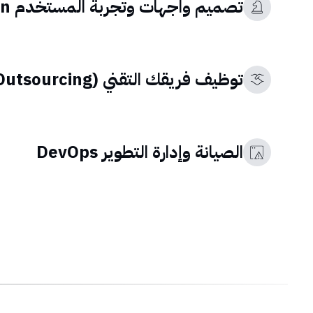
تصميم واجهات وتجربة المستخدم UI/UX Design
توظيف فريقك التقني (Outsourcing)
الصيانة وإدارة التطوير DevOps