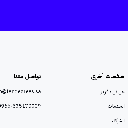
صفحات أخرى
تواصل معنا
عن تن دقريز
lo@tendegrees.sa
الخدمات
0966-535170009
الشركاء