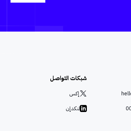
شبكات التواصل
hel
إكس
0
لنكدإن