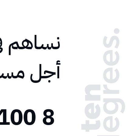
نساهم في
أجل مستق
100+
8