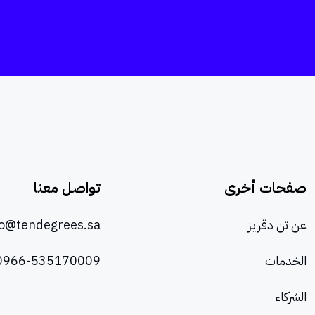
صفحات أخرى
تواصل معنا
عن تن دقريز
lo@tendegrees.sa
الخدمات
0966-535170009
الشركاء