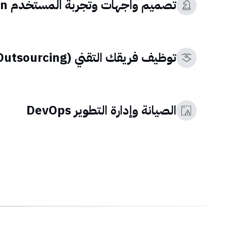
تصميم واجهات وتجربة المستخدم UI/UX Design
توظيف فريقك التقني (Outsourcing)
الصيانة وإدارة التطوير DevOps