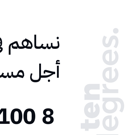
نساهم في
أجل مستق
100+
8