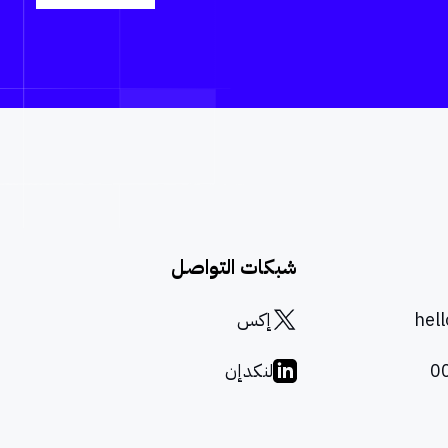
شبكات التواصل
hel
إكس
0
لنكدإن