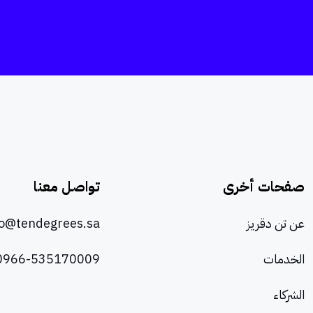
صفحات أخرى
تواصل معنا
عن تن دقريز
lo@tendegrees.sa
الخدمات
0966-535170009
الشركاء