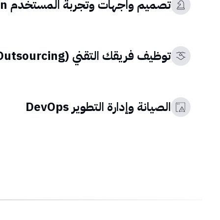
تصميم واجهات وتجربة المستخدم UI/UX Design
توظيف فريقك التقني (Outsourcing)
الصيانة وإدارة التطوير DevOps