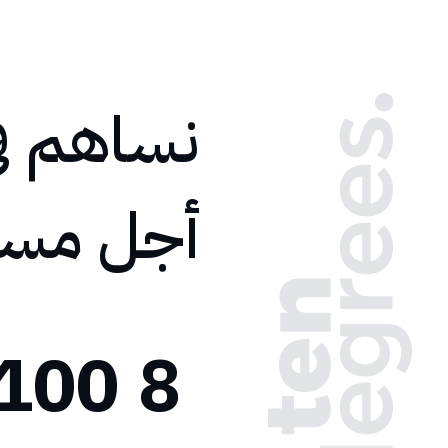
نساهم في
أجل مستق
100+
8