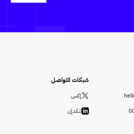
شبكات التواصل
hel
إكس
0
لنكدإن