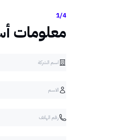
1/4
معلومات أس