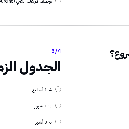
توظيف فريقك التقني (Outsourcing)
روع؟
3/4
الجدول الزم
1-4 أسابيع
1-3 شهور
3-6 أشهر